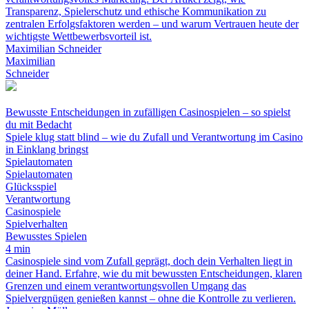
Transparenz, Spielerschutz und ethische Kommunikation zu
zentralen Erfolgsfaktoren werden – und warum Vertrauen heute der
wichtigste Wettbewerbsvorteil ist.
Maximilian Schneider
Maximilian
Schneider
Bewusste Entscheidungen in zufälligen Casinospielen – so spielst
du mit Bedacht
Spiele klug statt blind – wie du Zufall und Verantwortung im Casino
in Einklang bringst
Spielautomaten
Spielautomaten
Glücksspiel
Verantwortung
Casinospiele
Spielverhalten
Bewusstes Spielen
4 min
Casinospiele sind vom Zufall geprägt, doch dein Verhalten liegt in
deiner Hand. Erfahre, wie du mit bewussten Entscheidungen, klaren
Grenzen und einem verantwortungsvollen Umgang das
Spielvergnügen genießen kannst – ohne die Kontrolle zu verlieren.