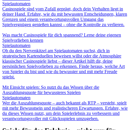
Spielautomaten
Casinospiele sind vom Zufall geprägt, doch dein Verhalten liegt in
deiner Hand. Erfahre, wie du mit bewussten Entscheidungen, klaren
Grenzen und einem verantwortungsvollen Umgang das
Spielvergnügen genießen kannst – ohne die Kontrolle zu verlieren.
Was macht Casinospiele für dich spannend? Lerne deine eigenen
Spielvorlieben kennen
Spielautomaten
Ob du den Nervenkitzel am Spielautomaten suchst, dich in
strategischen Kartenduellen beweisen willst oder die Atmosphäre
klassischer Casinospiele liebst – dieser Artikel hilft dir, deine
persönlichen Spielvorlieben zu erkennen. Finde heraus, welche Art
von Spieler du bist und wie du bewusster und mit mehr Freude
spielst.
Mit Einsicht spielen: So nutzt du das Wissen über die
Auszahlungsquote für bewussteres Spielen
Spielautomaten
Wer die Auszahlungsquote – auch bekannt als RTP – versteht, spielt
mit mehr Bewusstsein und realistischeren Erwartungen. Erfahre, wie
du dieses Wissen nutzt, um dein Spielerlebnis zu verbessern und
verantwortungsvoller mit Glücksspielen umzugehen.