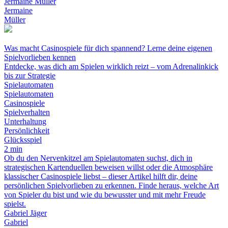
Jermaine Müller
Jermaine
Müller
Was macht Casinospiele für dich spannend? Lerne deine eigenen
Spielvorlieben kennen
Entdecke, was dich am Spielen wirklich reizt – vom Adrenalinkick
bis zur Strategie
Spielautomaten
Spielautomaten
Casinospiele
Spielverhalten
Unterhaltung
Persönlichkeit
Glücksspiel
2 min
Ob du den Nervenkitzel am Spielautomaten suchst, dich in
strategischen Kartenduellen beweisen willst oder die Atmosphäre
klassischer Casinospiele liebst – dieser Artikel hilft dir, deine
persönlichen Spielvorlieben zu erkennen. Finde heraus, welche Art
von Spieler du bist und wie du bewusster und mit mehr Freude
spielst.
Gabriel Jäger
Gabriel