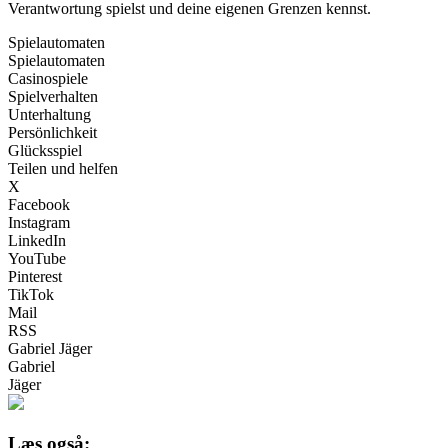
Verantwortung spielst und deine eigenen Grenzen kennst.
Spielautomaten
Spielautomaten
Casinospiele
Spielverhalten
Unterhaltung
Persönlichkeit
Glücksspiel
Teilen und helfen
X
Facebook
Instagram
LinkedIn
YouTube
Pinterest
TikTok
Mail
RSS
Gabriel Jäger
Gabriel
Jäger
Læs også: