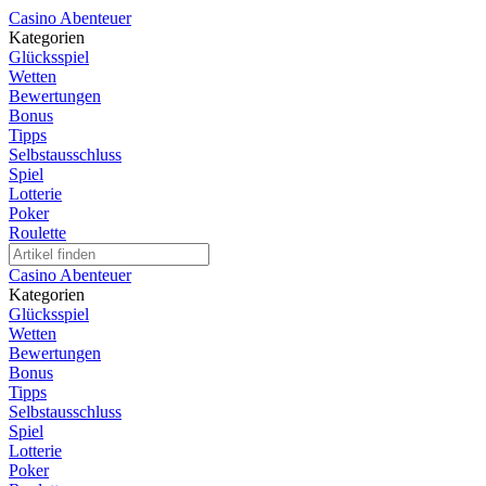
Casino Abenteuer
Kategorien
Glücksspiel
Wetten
Bewertungen
Bonus
Tipps
Selbstausschluss
Spiel
Lotterie
Poker
Roulette
Casino Abenteuer
Kategorien
Glücksspiel
Wetten
Bewertungen
Bonus
Tipps
Selbstausschluss
Spiel
Lotterie
Poker