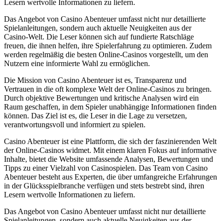
Lesern wertvolle Informationen zu liefern.
Das Angebot von Casino Abenteuer umfasst nicht nur detaillierte
Spielanleitungen, sondern auch aktuelle Neuigkeiten aus der
Casino-Welt. Die Leser können sich auf fundierte Ratschläge
freuen, die ihnen helfen, ihre Spielerfahrung zu optimieren. Zudem
werden regelmäßig die besten Online-Casinos vorgestellt, um den
Nutzern eine informierte Wahl zu ermöglichen.
Die Mission von Casino Abenteuer ist es, Transparenz und
Vertrauen in die oft komplexe Welt der Online-Casinos zu bringen.
Durch objektive Bewertungen und kritische Analysen wird ein
Raum geschaffen, in dem Spieler unabhängige Informationen finden
können. Das Ziel ist es, die Leser in die Lage zu versetzen,
verantwortungsvoll und informiert zu spielen.
Casino Abenteuer ist eine Plattform, die sich der faszinierenden Welt
der Online-Casinos widmet. Mit einem klaren Fokus auf informative
Inhalte, bietet die Website umfassende Analysen, Bewertungen und
Tipps zu einer Vielzahl von Casinospielen. Das Team von Casino
Abenteuer besteht aus Experten, die über umfangreiche Erfahrungen
in der Glücksspielbranche verfügen und stets bestrebt sind, ihren
Lesern wertvolle Informationen zu liefern.
Das Angebot von Casino Abenteuer umfasst nicht nur detaillierte
Spielanleitungen, sondern auch aktuelle Neuigkeiten aus der