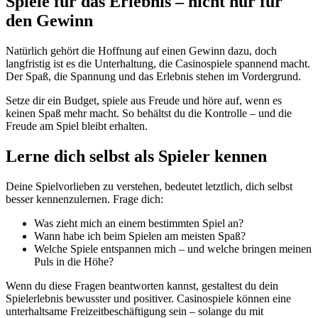
Spiele für das Erlebnis – nicht nur für
den Gewinn
Natürlich gehört die Hoffnung auf einen Gewinn dazu, doch
langfristig ist es die Unterhaltung, die Casinospiele spannend macht.
Der Spaß, die Spannung und das Erlebnis stehen im Vordergrund.
Setze dir ein Budget, spiele aus Freude und höre auf, wenn es
keinen Spaß mehr macht. So behältst du die Kontrolle – und die
Freude am Spiel bleibt erhalten.
Lerne dich selbst als Spieler kennen
Deine Spielvorlieben zu verstehen, bedeutet letztlich, dich selbst
besser kennenzulernen. Frage dich:
Was zieht mich an einem bestimmten Spiel an?
Wann habe ich beim Spielen am meisten Spaß?
Welche Spiele entspannen mich – und welche bringen meinen
Puls in die Höhe?
Wenn du diese Fragen beantworten kannst, gestaltest du dein
Spielerlebnis bewusster und positiver. Casinospiele können eine
unterhaltsame Freizeitbeschäftigung sein – solange du mit