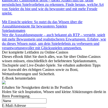
klassischer Casinospiele liebst – dieser Artikel hilft dir, deine
persönlichen Spielvorlieben zu erkennen. Finde heraus, welche Art
von Spieler du bist und wie du bewusster und mit mehr Freude
spielst.
Mit Einsicht spielen: So nutzt du das Wissen über die
Auszahlungsquote für bewussteres Spielen
Spielautomaten
Wer die Auszahlungsquote – auch bekannt als RTP – versteht, spielt
mit mehr Bewusstsein und realistischeren Erwartungen. Erfahre, wie
du dieses Wissen nutzt, um dein Spielerlebnis zu verbessern und
verantwortungsvoller mit Glücksspielen umzugehen.
Der komplette Leitfaden zu Online-Casinos
Dieses eBook führt Sie durch alles, was Sie über Online-Casinos
wissen müssen, einschließlich der beliebtesten Spielautomaten,
Tischspiele und Live-Dealer-Spiele. Sie erhalten außerdem Tipps
zur Auswahl des richtigen Casinos sowie zu Boni,
Wettanforderungen und Sicherheit.
E-Book herunterladen
Erhalten Sie Neuigkeiten direkt in Ihr Postfach
Holen Sie sich Inspiration, Wissen und kleine Abkürzungen direkt in
Ihren Posteingang.
E-Mail-Adresse