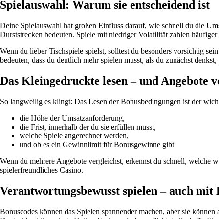
Spielauswahl: Warum sie entscheidend ist
Deine Spielauswahl hat großen Einfluss darauf, wie schnell du die Ums
Durststrecken bedeuten. Spiele mit niedriger Volatilität zahlen häufig
Wenn du lieber Tischspiele spielst, solltest du besonders vorsichtig s
bedeuten, dass du deutlich mehr spielen musst, als du zunächst denkst,
Das Kleingedruckte lesen – und Angebote v
So langweilig es klingt: Das Lesen der Bonusbedingungen ist der wicht
die Höhe der Umsatzanforderung,
die Frist, innerhalb der du sie erfüllen musst,
welche Spiele angerechnet werden,
und ob es ein Gewinnlimit für Bonusgewinne gibt.
Wenn du mehrere Angebote vergleichst, erkennst du schnell, welche wir
spielerfreundliches Casino.
Verantwortungsbewusst spielen – auch mit
Bonuscodes können das Spielen spannender machen, aber sie können auch 