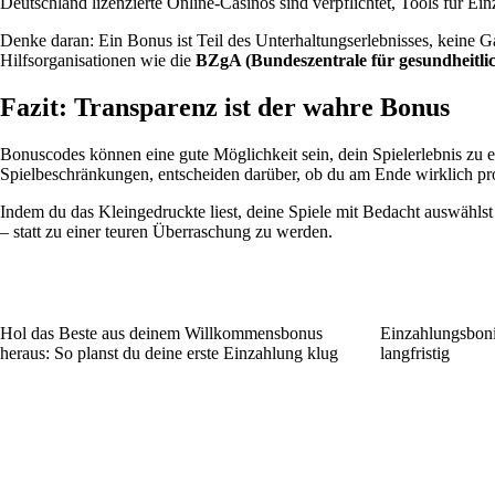
Deutschland lizenzierte Online-Casinos sind verpflichtet, Tools für Ein
Denke daran: Ein Bonus ist Teil des Unterhaltungserlebnisses, keine 
Hilfsorganisationen wie die
BZgA (Bundeszentrale für gesundheitli
Fazit: Transparenz ist der wahre Bonus
Bonuscodes können eine gute Möglichkeit sein, dein Spielerlebnis zu
Spielbeschränkungen, entscheiden darüber, ob du am Ende wirklich prof
Indem du das Kleingedruckte liest, deine Spiele mit Bedacht auswählst u
– statt zu einer teuren Überraschung zu werden.
Hol das Beste aus deinem Willkommensbonus
Einzahlungsboni 
heraus: So planst du deine erste Einzahlung klug
langfristig