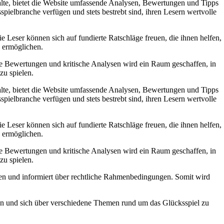
halte, bietet die Website umfassende Analysen, Bewertungen und Tipps
ielbranche verfügen und stets bestrebt sind, ihren Lesern wertvolle
e Leser können sich auf fundierte Ratschläge freuen, die ihnen helfen,
u ermöglichen.
ve Bewertungen und kritische Analysen wird ein Raum geschaffen, in
zu spielen.
halte, bietet die Website umfassende Analysen, Bewertungen und Tipps
ielbranche verfügen und stets bestrebt sind, ihren Lesern wertvolle
e Leser können sich auf fundierte Ratschläge freuen, die ihnen helfen,
u ermöglichen.
ve Bewertungen und kritische Analysen wird ein Raum geschaffen, in
zu spielen.
elen und informiert über rechtliche Rahmenbedingungen. Somit wird
hen und sich über verschiedene Themen rund um das Glücksspiel zu