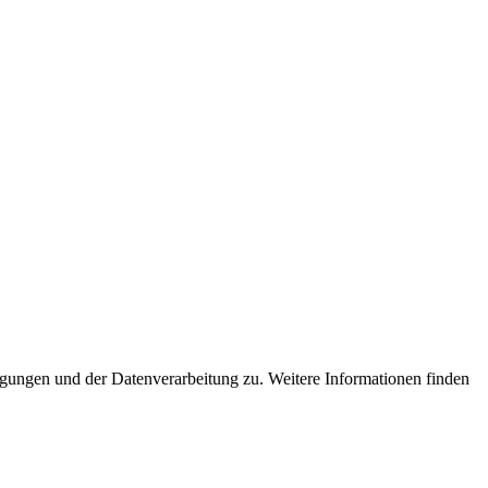
ngungen und der Datenverarbeitung zu. Weitere Informationen finden