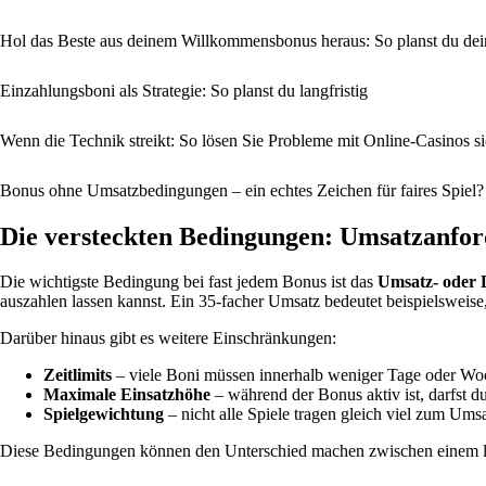
Hol das Beste aus deinem Willkommensbonus heraus: So planst du dei
Einzahlungsboni als Strategie: So planst du langfristig
Wenn die Technik streikt: So lösen Sie Probleme mit Online-Casinos si
Bonus ohne Umsatzbedingungen – ein echtes Zeichen für faires Spiel?
Die versteckten Bedingungen: Umsatzanfo
Die wichtigste Bedingung bei fast jedem Bonus ist das
Umsatz- oder 
auszahlen lassen kannst. Ein 35-facher Umsatz bedeutet beispielsweise
Darüber hinaus gibt es weitere Einschränkungen:
Zeitlimits
– viele Boni müssen innerhalb weniger Tage oder Wo
Maximale Einsatzhöhe
– während der Bonus aktiv ist, darfst d
Spielgewichtung
– nicht alle Spiele tragen gleich viel zum Um
Diese Bedingungen können den Unterschied machen zwischen einem l