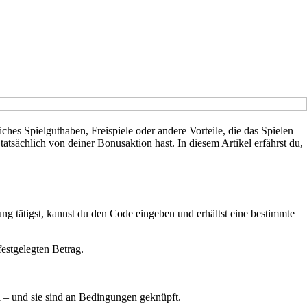
es Spielguthaben, Freispiele oder andere Vorteile, die das Spielen
atsächlich von deiner Bonusaktion hast. In diesem Artikel erfährst du,
ng tätigst, kannst du den Code eingeben und erhältst eine bestimmte
estgelegten Betrag.
ll – und sie sind an Bedingungen geknüpft.