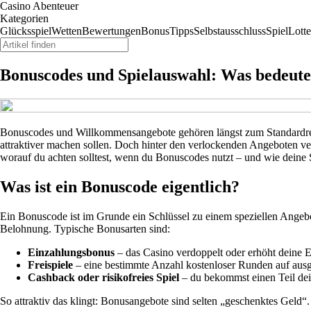
Casino Abenteuer
Kategorien
Glücksspiel
Wetten
Bewertungen
Bonus
Tipps
Selbstausschluss
Spiel
Lotte
Bonuscodes und Spielauswahl: Was bedeuten
Bonuscodes und Willkommensangebote gehören längst zum Standardrepert
attraktiver machen sollen. Doch hinter den verlockenden Angeboten verb
worauf du achten solltest, wenn du Bonuscodes nutzt – und wie deine S
Was ist ein Bonuscode eigentlich?
Ein Bonuscode ist im Grunde ein Schlüssel zu einem speziellen Angebot
Belohnung. Typische Bonusarten sind:
Einzahlungsbonus
– das Casino verdoppelt oder erhöht deine E
Freispiele
– eine bestimmte Anzahl kostenloser Runden auf aus
Cashback oder risikofreies Spiel
– du bekommst einen Teil dein
So attraktiv das klingt: Bonusangebote sind selten „geschenktes Geld“